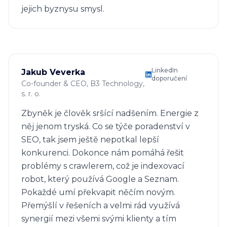
jejich byznysu smysl.
LinkedIn
Jakub Veverka
doporučení
Co-founder & CEO
, B3 Technology,
s. r. o.
Zbyněk je člověk sršící nadšením. Energie z
něj jenom tryská. Co se týče poradenství v
SEO, tak jsem ještě nepotkal lepší
konkurenci. Dokonce nám pomáhá řešit
problémy s crawlerem, což je indexovací
robot, který používá Google a Seznam.
Pokaždé umí překvapit něčím novým.
Přemýšlí v řešeních a velmi rád využívá
synergií mezi všemi svými klienty a tím