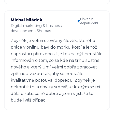
LinkedIn
Michal Mládek
doporučení
Digital marketing & business
development
, Sherpas
Zbyněk je velmi otevřený člověk, kterého
práce v onlinu baví do morku kostí a jehož
naprostou přirozeností je touha být neustále
informován o tom, co se kde na trhu šustne
nového a který umí velmi dobře zpracovat
zpětnou vazbu tak, aby se neustále
kvalitativně posouval dopředu. Zbyněk je
nekonfliktní a chytrý srdcař, se kterým se mi
dělalo zatraceně dobře a jsem si jist, že to
bude i váš případ.