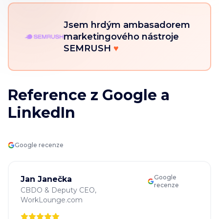
Jsem hrdým ambasadorem
marketingového nástroje
SEMRUSH
♥
Reference z Google a
LinkedIn
Google recenze
Google
Jan Janečka
recenze
CBDO & Deputy CEO
,
WorkLounge.com